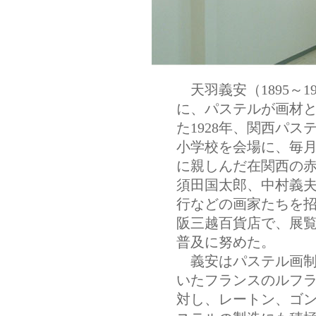
天羽義安（1895～
に、パステルが画材
た1928年、関西パ
小学校を会場に、毎
に親しんだ在関西の
須田国太郎、中村義
行などの画家たちを
阪三越百貨店で、展
普及に努めた。
義安はパステル画制
いたフランスのルフ
対し、レートン、ゴ