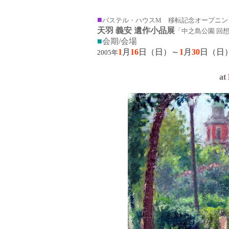
■
パステル・ハウスM 移転記念オープニン
天羽 義安 遺作小品展
「中之島公園 回
■
会期/会場
1
月
16
日（日）～
1
月
30
日（日）
2005年
at