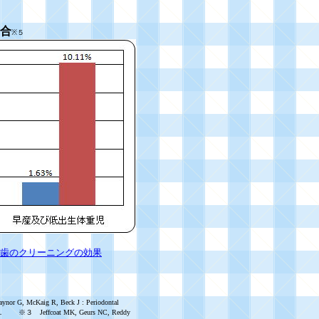
合
※５
歯のクリーニングの効果
, McKaig R, Beck J : Periodontal
13，1996． ※３ Jeffcoat MK, Geurs NC, Reddy