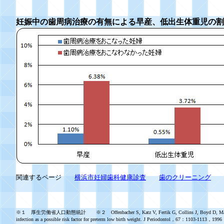
妊娠中の歯周病治療の有無による早産、低出生体重児の割
関連するページ
横浜市妊婦歯科健康診査
歯のクリーニング
※１ 厚生労働省人口動態統計 ※２ Offenbacher S, Katz V, Fertik G, Collins J, Boyd D, Maynor G
infection as a possible risk factor for preterm low birth weight. J Periodontol，67：1103-11