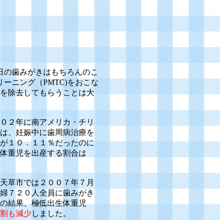
日の歯みがきはもちろんのこ
ーニング（PMTC)をおこな
を除去してもらうことは大
０２年に南アメリカ・チリ
は、妊娠中に歯周病治療を
が１０．１１％だったのに
体重児を出産する割合は
天草市では２００７年７月
婦７２０人全員に歯みがき
の結果、極低出生体重児
割も減少
しました。