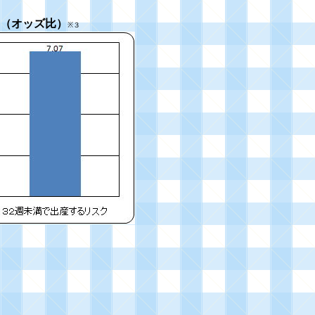
（オッズ比）
※３