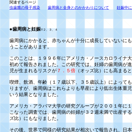
関連するページ
虫歯菌の母子感染
歯周病と全身とのかかわりについて
妊娠中に
●歯周病と妊娠
※２、３、４
歯周病にかかると、赤ちゃんが十分に成長していないにも
うことがあります。
このことは、１９９６年にアメリカ・ノースカロライナ大
初めて報告されました。この研究では、妊婦の歯周病が進
児が生まれるリスクが
７．５倍
（オッズ比）にも高まると
喫煙、飲酒、年齢（１７歳以下、３５歳以上）によっても
りますが、歯周病はこれらよりも早産により低出生体重児
いう結果となりました。
アメリカ・アラバマ大学の研究グループが２００１年に１
こなった調査では、歯周病の妊婦が３２週未満で出産する
ズ比）にもなりました。
その後、世界で同様の研究結果が相次いで報告され、日本