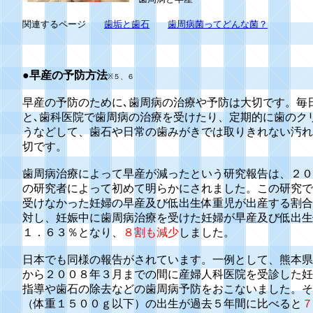
関連するページ
歯垢と歯石
歯周病菌ってどんな菌？
●
早産の予防方法
※５、６
早産の予防のために､歯周病の治療や予防は大切です。毎
と､歯科医院で歯周病の治療を受けたり、定期的に歯のクリ
うなどして、歯石や日常の歯みがきでは取りきれない汚れ
切です。
歯周病治療によって早産が減ったという研究報告は、２０
の研究者によって初めて明らかにされました。この研究で
受けなかった妊婦の早産及び低出生体重児が出産する割合
対し、妊娠中に歯周病治療を受けた妊婦が早産及び低出生
１．６３％となり、
８割も減少
しました。
日本でも同様の報告がされています。一例として、熊本県
から２００８年３月までの間に産婦人科医院を受診した妊
指導や歯石の除去などの歯周病予防をおこないました。そ
（体重１５００ｇ以下）の出生が過去５年間に比べると
７