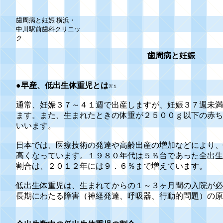
歯周病と妊娠 横浜・
中川駅前歯科クリニッ
ク
歯周病と妊娠
●早産、低出生体重児とは
※１
通常、妊娠３７～４１週で出産しますが、妊娠３７週未満
ます。また、生まれたときの体重が２５００ｇ以下の赤ち
いいます。
日本では、医療技術の発達や高齢出産の増加などにより、
高くなっています。１９８０年代は５％台であった全出生
割合は、２０１２年には９．６％まで増えています。
低出生体重児は、生まれてからの１～３ヶ月間の入院が必
長期にわたる障害（神経発達、呼吸器、行動的問題）の原