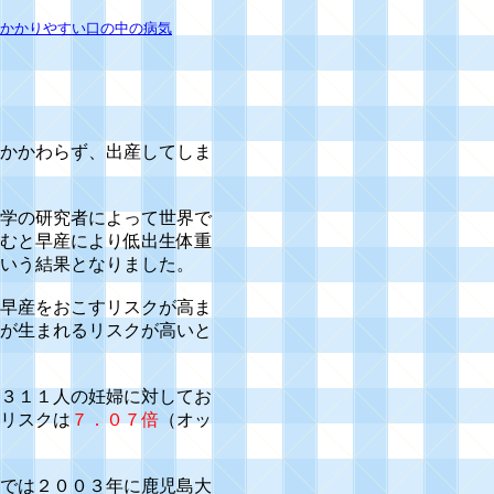
かかりやすい口の中の病気
かかわらず、出産してしま
学の研究者によって世界で
むと早産により低出生体重
いう結果となりました。
早産をおこすリスクが高ま
が生まれるリスクが高いと
３１１人の妊婦に対してお
リスクは
７．０７倍
（オッ
では２００３年に
鹿児島大