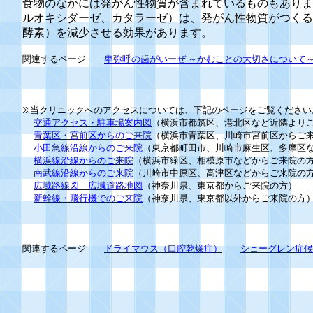
食物のなかには発がん性物質が含まれているものもありま
ルオキシダーゼ、カタラーゼ）は、発がん性物質がつくる
酵素）を減少させる効果があります。
関連するページ
卑弥呼の歯がいーぜ ～かむことの大切さについて
※当クリニックへのアクセスについては、下記のページをご覧ください
交通アクセス・駐車場案内図
（横浜市都筑区、港北区など近隣より
青葉区・宮前区からのご来院
（横浜市青葉区、川崎市宮前区からご
小田急線沿線からのご来院
（東京都町田市、川崎市麻生区、多摩区
横浜線沿線からのご来院
（横浜市緑区、相模原市などからご来院の
南武線沿線からのご来院
（川崎市中原区、高津区などからご来院の
広域路線図 広域道路地図
（神奈川県、東京都からご来院の方）
新幹線・飛行機でのご来院
（神奈川県、東京都以外からご来院の方
関連するページ
ドライマウス（口腔乾燥症）
シェーグレン症候