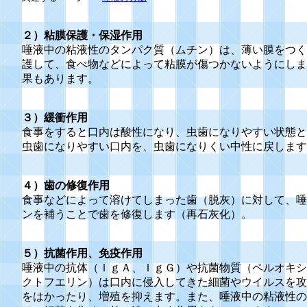
２）粘膜保護・保湿作用
唾液中の粘液性のタンパク質（ムチン）は、薄い膜をつく
護して、食べ物などによって粘膜が傷つかないようにしま
果もあります。
３）緩衝作用
食事をすると口内は酸性になり、虫歯になりやすい状態と
虫歯になりやすい口内を、虫歯になりくい中性に戻します
４）歯の修復作用
食事などによって溶けてしまった歯（脱灰）に対して、唾
ンを補うことで歯を修復します（再石灰化）。
５）抗菌作用、免疫作用
唾液中の抗体（ＩｇＡ、ＩｇＧ）や抗菌物質（ペルオキシ
クトフエリン）は口内に侵入してきた細菌やウイルスを攻
をはかったり、増殖を抑えます。また、唾液中の粘液性の