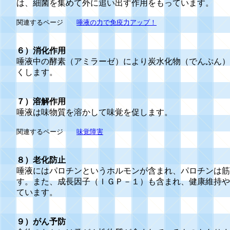
は、細菌を集めて外に追い出す作用をもっています。
関連するページ
唾液の力で免疫力アップ！
６）消化作用
唾液中の酵素（アミラーゼ）により炭水化物（でんぷん）
くします。
７）溶解作用
唾液は味物質を溶かして味覚を促します。
関連するページ
味覚障害
８）老化防止
唾液にはパロチンというホルモンが含まれ、パロチンは筋
す。また、成長因子（ＩＧＰ－１）も含まれ、健康維持や
ています。
９）がん予防