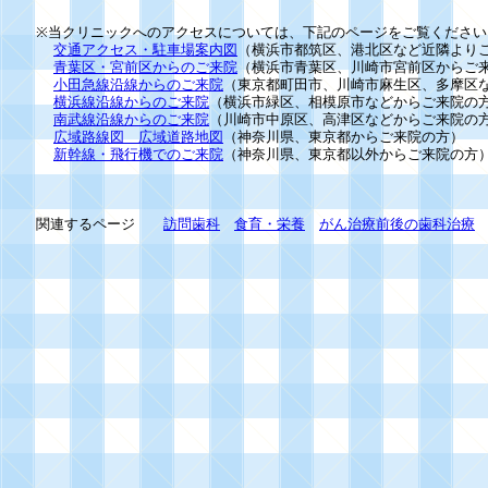
※当クリニックへのアクセスについては、下記のページをご覧ください
交通アクセス・駐車場案内図
（横浜市都筑区、港北区など近隣より
青葉区・宮前区からのご来院
（横浜市青葉区、川崎市宮前区からご
小田急線沿線からのご来院
（東京都町田市、川崎市麻生区、多摩区
横浜線沿線からのご来院
（横浜市緑区、相模原市などからご来院の
南武線沿線からのご来院
（川崎市中原区、高津区などからご来院の
広域路線図 広域道路地図
（神奈川県、東京都からご来院の方）
新幹線・飛行機でのご来院
（神奈川県、東京都以外からご来院の方
関連するページ
訪問歯科
食育・栄養
がん治療前後の歯科治療