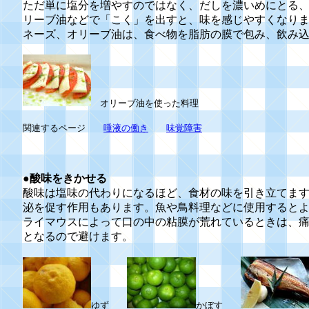
ただ単に塩分を増やすのではなく、だしを濃いめにとる
リーブ油などで「こく」を出すと、味を感じやすくなり
ネーズ、オリーブ油は、食べ物を脂肪の膜で包み、飲み
オリーブ油を使った料理
関連するページ
唾液の働き
味覚障害
●酸味をきかせる
酸味は塩味の代わりになるほど、食材の味を引き立てま
泌を促す作用もあります。魚や鳥料理などに使用すると
ライマウスによって口の中の粘膜が荒れているときは、
となるので避けます。
ゆず
かぼす