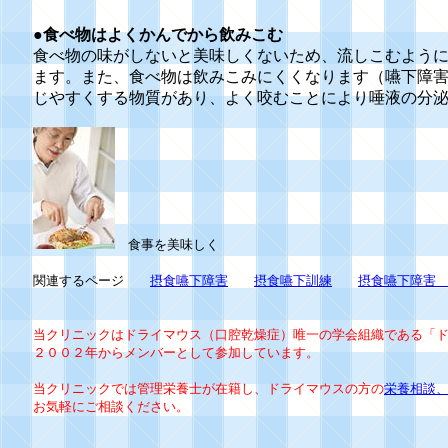
●食べ物はよくかんでから飲みこむ
食べ物の味がしないと美味しくないため、流しこむよう
ます。また、食べ物は飲みこみにくくなります（嚥下障
じやすくする物質があり、よく咬むことにより唾液の分
食事を美味しく
関連するページ
摂食嚥下障害
摂食嚥下訓練
摂食嚥下障害
当クリニックはドライマウス（口腔乾燥症）唯一の学会組織である「
２００２年からメンバーとして参加しています。
当クリニックでは管理栄養士が在籍し、ドライマウスの方の
栄養相談
お気軽にご相談ください。