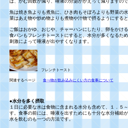
は、かむ回数が減り、唾液の分泌がかえって減りますの
魚は焼き魚よりも煮魚に、ひき肉もそぼろよりも野菜の
菜はあえ物や炒め物よりも煮物や汁物で摂るようにする
ご飯はおかゆ、おじや、チャーハンにしたり、卵をかけ
食パンもフレンチトーストにすると、水分が多くなるた
刺激によって唾液が出やすくなります。
フレンチトースト
関連するページ
食べ物が飲み込みにくい方の食事について
●水分を多く摂取
１日に必要な水は食物に含まれる水分も含めて、１．５
す。食事の前には、唾液を出すためにも十分な水分補給
水を飲むのも一つの方法です。