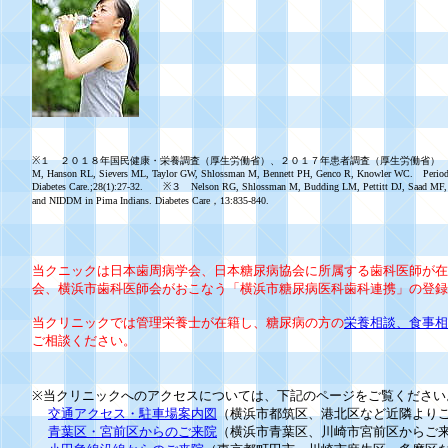
※１ ２０１８年国民健康・栄養調査（厚生労働省）、２０１７年患者調査（厚生労働省） ※２ Saremi A
M, Hanson RL, Sievers ML, Taylor GW, Shlossman M, Bennett PH, Genco R, Knowler WC. Periodont
Diabetes Care.;28(1):27-32. ※３ Nelson RG, Shlossman M, Budding LM, Pettitt DJ, Saad MF, G
and NIDDM in Pima Indians. Diabetes Care，13:835-840.
当クニックは日本歯周病学会、日本糖尿病協会に所属する歯科医師が在
会、横浜市歯科医師会がおこなう「横浜市糖尿病医科歯科連携」の登録
当クリニックでは管理栄養士が在籍し、糖尿病の方の
栄養相談、食事相
ご相談ください。
※当クリニックへのアクセスについては、下記のページをご覧ください
交通アクセス・駐車場案内図
（横浜市都筑区、港北区など近隣より
青葉区・宮前区からのご来院
（横浜市青葉区、川崎市宮前区からご