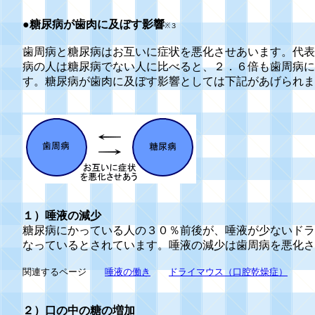
●糖尿病が歯肉に及ぼす影響
※３
歯周病と糖尿病はお互いに症状を悪化させあいます。代表
病の人は糖尿病でない人に比べると、２．６倍も歯周病に
す。糖尿病が歯肉に及ぼす影響としては下記があげられま
１）唾液の減少
糖尿病にかっている人の３０％前後が、唾液が少ないドラ
なっていると
されています。唾液の減少は歯周病を悪化さ
関連するページ
唾液の働き
ドライマウス（口腔乾燥症）
２）口の中の糖の増加