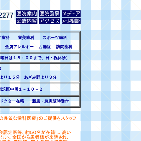
ィ歯科 審美歯科 スポーツ歯科
ス 金属アレルギー 舌痛症 訪問歯科
土曜日は１８：００まで、日・祝休診）
）
より１５分 あざみ野より３分
筑区中川１－１０－２
クター在籍 新患・急患随時受付