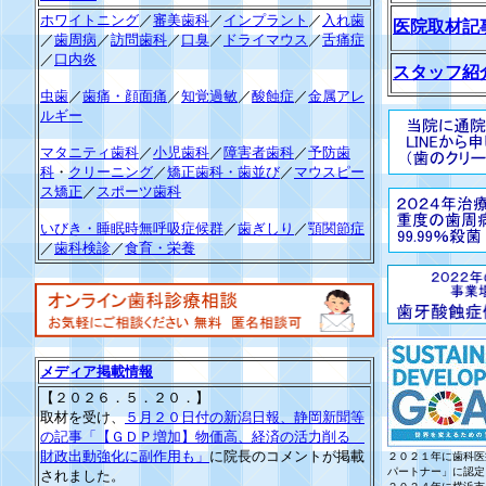
ホワイトニング
／
審美歯科
／
インプラント
／
入れ歯
医院取材記
／
歯周病
／
訪問歯科
／
口臭
／
ドライマウス
／
舌痛症
／
口内炎
スタッフ紹
虫歯
／
歯痛・顔面痛
／
知覚過敏
／
酸蝕症
／
金属アレ
ルギー
マタニティ歯科
／
小児歯科
／
障害者歯科
／
予防歯
科
・
クリーニング
／
矯正歯科・歯並び
／
マウスピー
ス矯正
／
スポーツ歯科
いびき・睡眠時無呼吸症候群
／
歯ぎしり
／
顎関節症
／
歯科検診
／
食育・栄養
メディア掲載情報
【２０２６．５．２０．】
取材を受け、
５月２０日付の新潟日報、静岡新聞等
の記事「【ＧＤＰ増加】物価高、経済の活力削る
財政出動強化に副作用も」
に院長のコメントが掲載
２０２１年に歯科医
パートナー」に認定
されました。