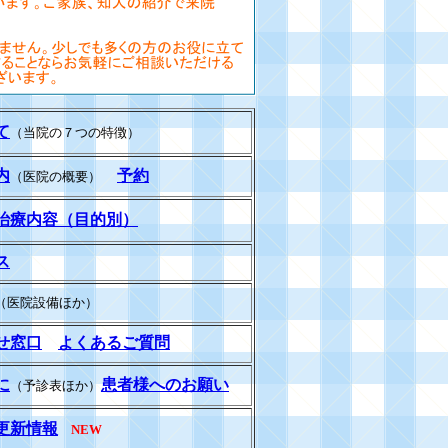
て
（当院の７つの特徴）
内
予約
（医院の概要）
治療内容（目的別）
ス
（医院設備ほか）
せ窓口
よくあるご質問
に
患者様へのお願い
（予診表ほか）
更新情報
NEW