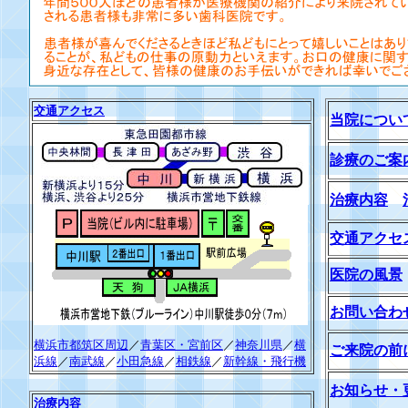
交通アクセス
当院につい
診療のご案
治療内容
交通アクセ
医院の風景
お問い合わ
横浜市都筑区周辺
／
青葉区・宮前区
／
神奈川県
／
横
ご来院の前
浜線
／
南武線
／
小田急線
／
相鉄線
／
新幹線・飛行機
お知らせ・
治療内容