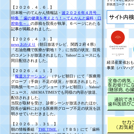
２０２４年に横浜市
肝疾患コーディネー
【２０２６．４．６．】
日本唯一のてんかん情報誌・
波２０２６年４月号
特集「 歯の健康を考えよう！～てんかんと歯科・口
腔衛生～」
の原稿を院長が執筆、６ページにわたる
記事が掲載されました。
【２０２６．４．３．】
news おかえり
（朝日放送テレビ、関西２府４県）
「石油危機で医療が窮地！？」に当院の状況、院長
のコメントが放送されました。Yahoo!ニュースにも
同日配信されました。
経済産業省おも
事業（ハマハグ
【２０２６．４．１．】
「
報道ステーション
」（テレビ朝日）にて「医療用
グローブ（手袋）不足の状況」が放送されました。
羽鳥慎一モーニングショー（テレビ朝日）、Yahoo!
ニュース、ABEMA TIMESでも同様の内容が放送、
配信されました。
当院が取材を受け、診察シーンが放送されたほか、
院長が歯科における医療用グローブ不足の状況を説
明させていただきました。
【２０２６．３．３１．】
朝の情報番組「
THE TIME.
」（ＴＢＳ）にて「歯科