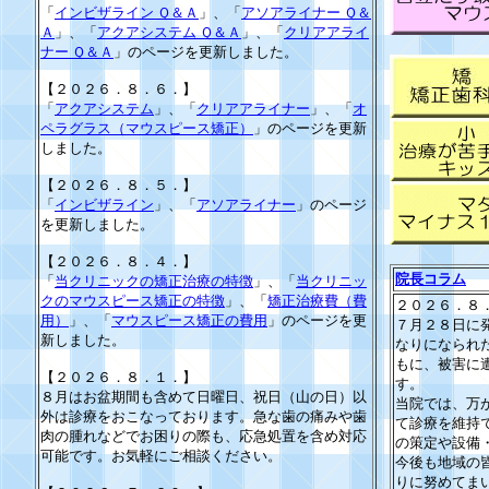
「
インビザライン Ｑ＆Ａ
」、「
アソアライナー Ｑ＆
Ａ
」、「
アクアシステム Ｑ＆Ａ
」、「
クリアアライ
ナー Ｑ＆Ａ
」のページを更新しました。
【２０２６．８．６．】
「
アクアシステム
」、「
クリアアライナー
」、「
オ
ペラグラス（マウスピース矯正）
」のページを更新
しました。
【２０２６．８．５．】
「
インビザライン
」、「
アソアライナー
」のページ
を更新しました。
【２０２６．８．４．】
院長コラム
「
当クリニックの矯正治療の特徴
」、「
当クリニッ
クのマウスピース矯正の特徴
」、「
矯正治療費（費
２０２６．８
用）
」、「
マウスピース矯正の費用
」のページを更
７月２８日に
新しました。
なりになられ
もに、被害に
【２０２６．８．１．】
す。
８月はお盆期間も含めて日曜日、祝日（山の日）以
当院では、万
外は診療をおこなっております。
急な歯の痛みや歯
て診療を維持
肉の腫れなどでお困りの際も、応急処置を含め対応
の策定や設備
可能です。お気軽にご相談ください。
今後も地域の
りに努めてま