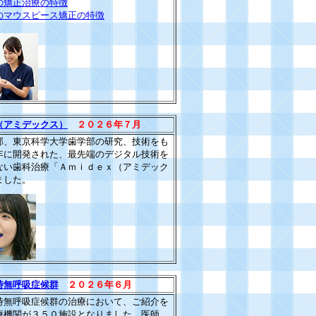
の矯正治療の特徴
のマウスピース矯正の特徴
（アミデックス）
２０２６年７月
部、東京科学大学歯学部の研究、技術をも
年に開発された、最先端のデジタル技術を
ない歯科治療「Ａｍｉｄｅｘ（アミデック
ました。
時無呼吸症候群
２０２６年６月
時無呼吸症候群の治
療において、ご紹介を
療機関が
３５０
施設となりました。医師、