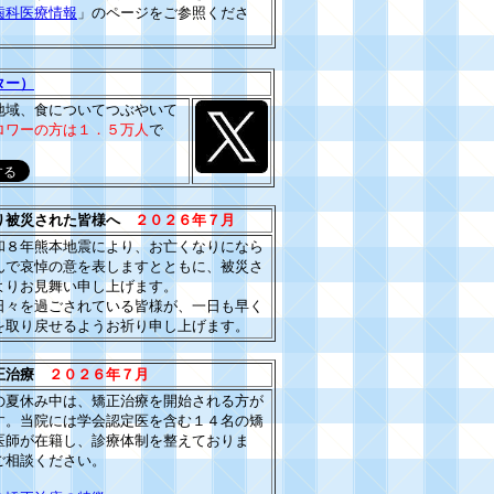
歯科医療情報
」のページをご参照くださ
ター）
地域、食についてつぶやいて
ロワーの方は１．５万人
で
り被災された皆様へ
２０２６年７月
和８年熊本地震により、お亡くなりになら
んで哀悼の意を表しますとともに、被災さ
よりお見舞い申し上げます。
日々を過ごされている皆様が、一日も早く
を取り戻せるようお祈り申し上げます。
矯正治療
２０２６年７月
の夏休み中は、矯正治療を開始される方が
す。当院には学会認定医を含む１４名の矯
医師が在籍し、診療体制を整えておりま
ご相談ください。