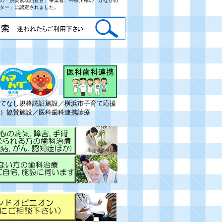
の「脱炭素取組宣言」事業者、神奈川県の「かながわ
ター」に認定されました。
てなし規格認証施設
／横浜市子育て応援
）
協賛施設／医科歯科連携診療