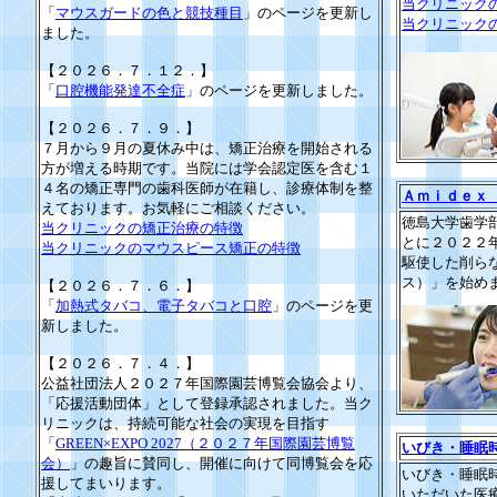
当クリニック
「
マウスガードの色と競技種目
」のページを更新し
当クリニック
ました。
【２０２６．７．１２．】
「
口腔機能発達不全症
」のページを更新しました。
【２０２６．７．９．】
７月から９月の夏休み中は、矯正治療を開始される
方が増える時期です。当院には学会認定医を含む１
４名の矯正専門の歯科医師が在籍し、診療体制を整
Ａｍｉｄｅｘ
えております。お気軽にご相談ください。
徳島大学歯学
当クリニックの矯正治療の特徴
とに２０２２
当クリニックのマウスピース矯正の特徴
駆使した削ら
ス）」を始め
【２０２６．７．６．】
「
加熱式タバコ、電子タバコと口腔
」のページを更
新しました。
【２０２６．７．４．】
公益社団法人２０２７年国際園芸博覧会協会より、
「応援活動団体」として登録承認されました。当ク
リニックは、持続可能な社会の実現を目指す
「
GREEN×EXPO 2027（２０２７年国際園芸博覧
いびき・睡眠
会）
」の趣旨に賛同し、開催に向けて同博覧会を応
いびき・睡眠
援してまいります。
いただいた医