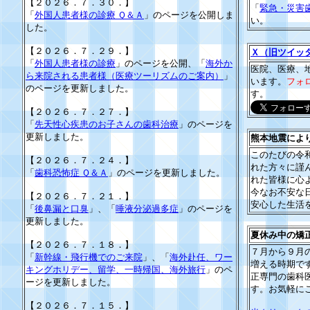
【２０２６．７．３０．】
「
緊急・災害
「
外国人患者様の診療 Ｑ＆Ａ
」のページを公開しま
い。
した。
【２０２６．７．２９．】
Ｘ（旧ツイッ
「
外国人患者様の診療
」のページを公開、「
海外か
医院、医療、
ら来院される患者様（医療ツーリズムのご案内）
」
います。
フォ
のページを更新しました。
す。
【２０２６．７．２７．】
「
先天性心疾患のお子さんの歯科治療
」のページを
更新しました。
熊本地震によ
このたびの令
【２０２６．７．２４．】
れた方々に謹
「
歯科恐怖症 Ｑ＆Ａ
」のページを更新しました。
れた皆様に心
今なお不安な
【２０２６．７．２１．】
安心した生活
「
後鼻漏と口臭
」、「
唾液分泌過多症
」のページを
更新しました。
夏休み中の
【２０２６．７．１８．】
７月から９月
「
新幹線・飛行機でのご来院
」、「
海外赴任、ワー
増える時期で
キングホリデー、留学、一時帰国、海外旅行
」のペ
正専門の歯科
ージを更新しました。
す。お気軽に
【２０２６．７．１５．】