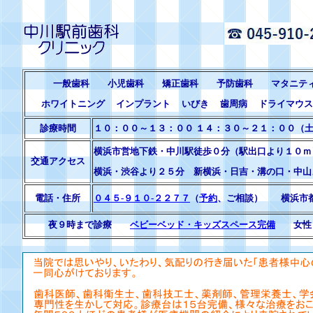
一般歯科 小児歯科 矯正歯科 予防歯科 マタニテ
ホワイトニング インプラント いびき 歯周病 ドライマウ
診療時間
１０：００～１３：００ １４：３０～２１：００
（
横浜市営地下鉄・中川駅徒歩０分（駅出口より１０ｍ
交通アクセス
横浜・渋谷より２５分 新横浜・日吉・溝の口・中山
電話・住所
０４５-９１０-２２７７
（
予約
、ご相談） 横浜市都
夜９時まで診療
ベビーベッド・キッズスペース完備
女性ド